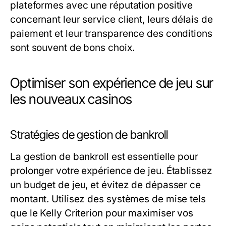
plateformes avec une réputation positive
concernant leur service client, leurs délais de
paiement et leur transparence des conditions
sont souvent de bons choix.
Optimiser son expérience de jeu sur
les nouveaux casinos
Stratégies de gestion de bankroll
La gestion de bankroll est essentielle pour
prolonger votre expérience de jeu. Établissez
un budget de jeu, et évitez de dépasser ce
montant. Utilisez des systèmes de mise tels
que le Kelly Criterion pour maximiser vos