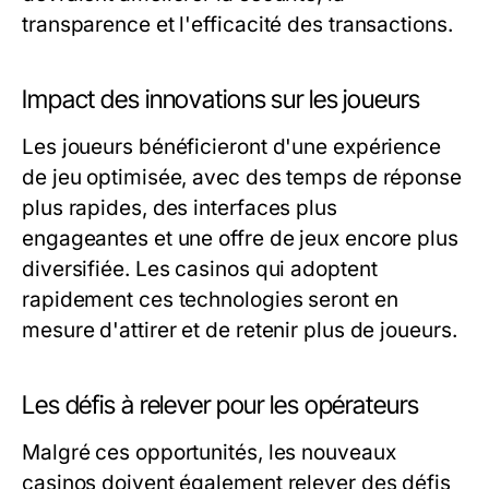
transparence et l'efficacité des transactions.
Impact des innovations sur les joueurs
Les joueurs bénéficieront d'une expérience
de jeu optimisée, avec des temps de réponse
plus rapides, des interfaces plus
engageantes et une offre de jeux encore plus
diversifiée. Les casinos qui adoptent
rapidement ces technologies seront en
mesure d'attirer et de retenir plus de joueurs.
Les défis à relever pour les opérateurs
Malgré ces opportunités, les nouveaux
casinos doivent également relever des défis