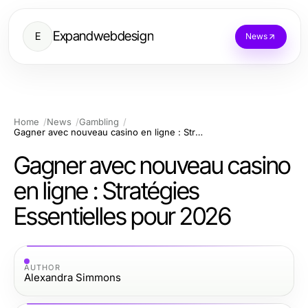
Expandwebdesign
E
News
Home
News
Gambling
Gagner avec nouveau casino en ligne : Stratégies Essentielles pour 2026
Gagner avec nouveau casino
en ligne : Stratégies
Essentielles pour 2026
AUTHOR
Alexandra Simmons