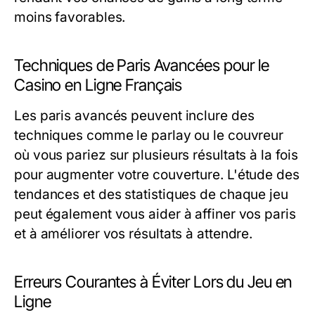
moins favorables.
Techniques de Paris Avancées pour le
Casino en Ligne Français
Les paris avancés peuvent inclure des
techniques comme le parlay ou le couvreur
où vous pariez sur plusieurs résultats à la fois
pour augmenter votre couverture. L'étude des
tendances et des statistiques de chaque jeu
peut également vous aider à affiner vos paris
et à améliorer vos résultats à attendre.
Erreurs Courantes à Éviter Lors du Jeu en
Ligne