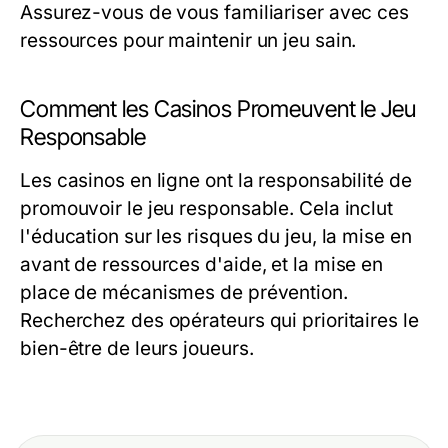
Assurez-vous de vous familiariser avec ces
ressources pour maintenir un jeu sain.
Comment les Casinos Promeuvent le Jeu
Responsable
Les casinos en ligne ont la responsabilité de
promouvoir le jeu responsable. Cela inclut
l'éducation sur les risques du jeu, la mise en
avant de ressources d'aide, et la mise en
place de mécanismes de prévention.
Recherchez des opérateurs qui prioritaires le
bien-être de leurs joueurs.