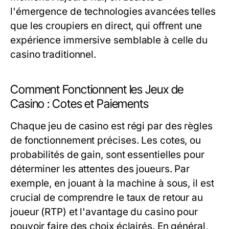
l'émergence de technologies avancées telles
que les croupiers en direct, qui offrent une
expérience immersive semblable à celle du
casino traditionnel.
Comment Fonctionnent les Jeux de
Casino : Cotes et Paiements
Chaque jeu de casino est régi par des règles
de fonctionnement précises. Les cotes, ou
probabilités de gain, sont essentielles pour
déterminer les attentes des joueurs. Par
exemple, en jouant à la machine à sous, il est
crucial de comprendre le taux de retour au
joueur (RTP) et l'avantage du casino pour
pouvoir faire des choix éclairés. En général,