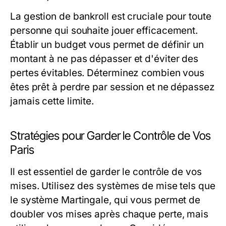
La gestion de bankroll est cruciale pour toute
personne qui souhaite jouer efficacement.
Établir un budget vous permet de définir un
montant à ne pas dépasser et d'éviter des
pertes évitables. Déterminez combien vous
êtes prêt à perdre par session et ne dépassez
jamais cette limite.
Stratégies pour Garder le Contrôle de Vos
Paris
Il est essentiel de garder le contrôle de vos
mises. Utilisez des systèmes de mise tels que
le système Martingale, qui vous permet de
doubler vos mises après chaque perte, mais