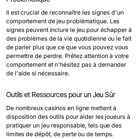
Il est crucial de reconnaître les signes d'un
comportement de jeu problématique. Les
signes peuvent inclure le jeu pour échapper à
des problèmes de la vie quotidienne ou le fait
de parier plus que ce que vous pouvez vous
permettre de perdre. Prêtez attention à votre
comportement et n'hésitez pas à demander
de l'aide si nécessaire.
Outils et Ressources pour un Jeu Sûr
De nombreux casinos en ligne mettent à
disposition des outils pour aider les joueurs à
pratiquer un jeu responsable, tels que des
limites de dépôt, de perte ou de temps.