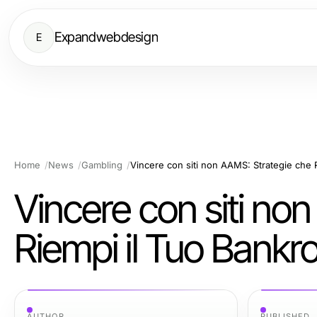
Expandwebdesign
E
Home
News
Gambling
Vincere con siti no
Riempi il Tuo Bankro
AUTHOR
PUBLISHED