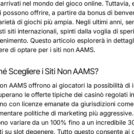
 arrivati nel mondo del gioco online. Tuttavia
li possono offrire, a partire da bonus di benv
rietà di giochi più ampia. Negli ultimi anni, sem
ti siti internazionali, spinti dalla voglia di sp
tenimento. Questo articolo esplorerà in dettagl
re di optare per i siti non AAMS.
hé Scegliere i Siti Non AAMS?
 non AAMS offrono ai giocatori la possibilità d
perano le offerte tipiche dei casinò regolati i
no con licenze emanate da giurisdizioni come 
mentare politiche di marketing più aggressive
no variare da un 100% fino a un incredibile 3
ti su slot degenere. Tutto questo consente ai gi