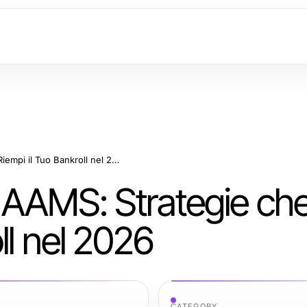
Vincere con siti non AAMS: Strategie che Riempi il Tuo Bankroll nel 2026
n AAMS: Strategie ch
ll nel 2026
CATEGORY