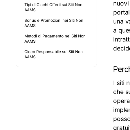
nuovi
Tipi di Giochi Offerti sui Siti Non
AAMS
porta
una va
Bonus e Promozioni nei Siti Non
AAMS
a ques
Metodi di Pagamento nei Siti Non
intrat
AAMS
decide
Gioco Responsabile sui Siti Non
AAMS
Perc
I siti
che su
opera
imple
posso
gratui