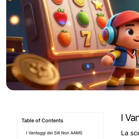
I Va
Table of Contents
La sc
I Vantaggi dei Siti Non AAMS