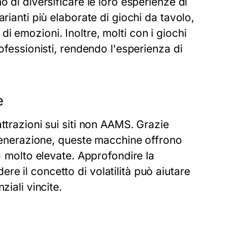
 di diversificare le loro esperienze di
rianti più elaborate di giochi da tavolo,
 emozioni. Inoltre, molti con i giochi
ofessionisti, rendendo l'esperienza di
e
ttrazioni sui siti non AAMS. Grazie
a generazione, queste macchine offrono
P) molto elevate. Approfondire la
e il concetto di volatilità può aiutare
ziali vincite.