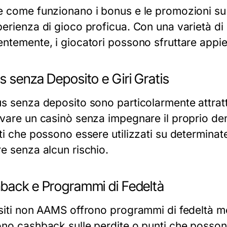
e come funzionano i bonus e le promozioni su 
perienza di gioco proficua. Con una varietà di 
entemente, i giocatori possono sfruttare appie
 senza Deposito e Giri Gratis
us senza deposito sono particolarmente attratt
vare un casinò senza impegnare il proprio dena
ti che possono essere utilizzati su determinate
re senza alcun rischio.
back e Programmi di Fedeltà
 siti non AAMS offrono programmi di fedeltà mo
ono cashback sulle perdite o punti che possono