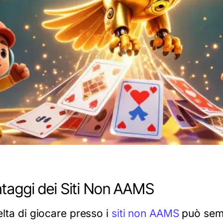
ntaggi dei Siti Non AAMS
elta di giocare presso i
siti non AAMS
può semb